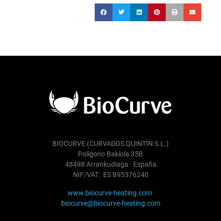
BIOCURVE (CURVADOS QUINTÍN S.L.)
Polígono Bakiola 35B
48498 Arrankudiaga · España
NIF/VAT: ES B95376240
www.biocurve-heating.com
biocurve@biocurve-heating.com