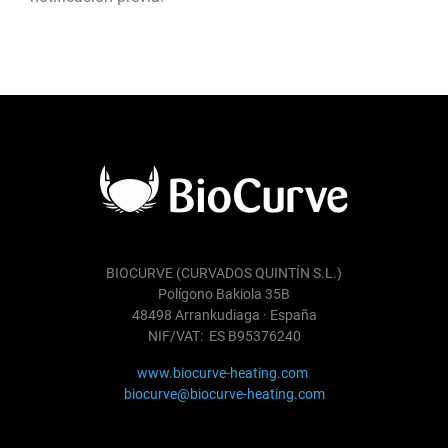
BIOCURVE (CURVADOS QUINTÍN S.L.)
Polígono Bakiola 35B
48498 Arrankudiaga · España
NIF/VAT: ES B95376240
www.biocurve-heating.com
biocurve@biocurve-heating.com