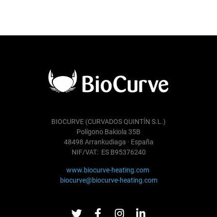
BIOCURVE (CURVADOS QUINTÍN S.L.)
Polígono Bakiola 35B
48498 Arrankudiaga · España
NIF/VAT: ES B95376240
www.biocurve-heating.com
biocurve@biocurve-heating.com